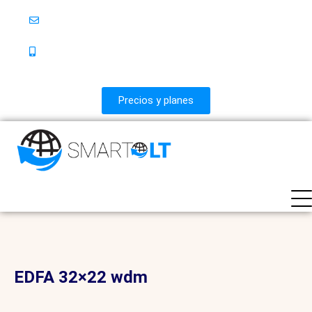
info@fullsolution.co
PBX Móvil +57 323-563-9108 • PBX Bogotá +57 601-
7423887 • Línea Nacional 018000-183887
Precios y planes
EDFA 32×22 wdm