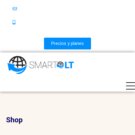
info@fullsolution.co
PBX Móvil +57 323-563-9108 • PBX Bogotá +57 601-
7423887 • Línea Nacional 018000-183887
Precios y planes
Shop